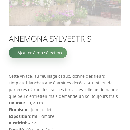
ANEMONA SYLVESTRIS
+ Ajouter à ma sélection
Cette vivace, au feuillage caduc, donne des fleurs
simples, blanches aux étamines dorées. Au milieu de
parterres d’arbustes, sur les terrasses, elle ne demande
que peu d’entretien mais demande un sol toujours frais
Hauteur
:
0, 40 m
F
loraison
:
juin, juillet
Exposition
: mi – ombre
Rusticité
: -15°C
Densité
40 plants / m².