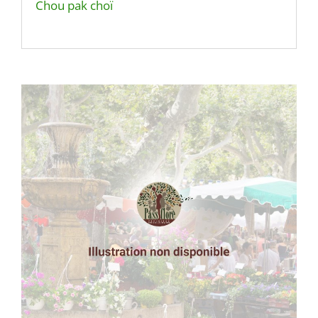
Chou pak choï