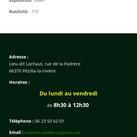
Exposition
: soleil
Rusticité
: -7°C
Adresse :
Lieu-dit Lachaut, rue de la Padrère
66370 Pézilla-la-rivière
Horaires :
Du lundi au vendredi
8h30 à 12h30
de
Téléphone :
06 23 50 62 01
Email :
pepiniere.passiflore@gmail.com