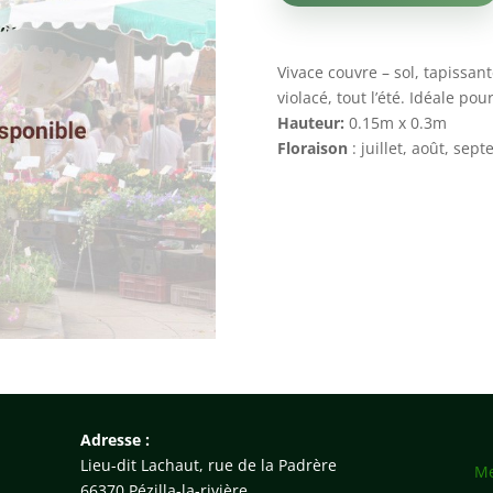
Vivace couvre – sol, tapissant
violacé, tout l’été. Idéale pou
Hauteur:
0.15m x 0.3m
Floraison
:
juillet, août, sep
Adresse :
Lieu-dit Lachaut, rue de la Padrère
Me
66370 Pézilla-la-rivière