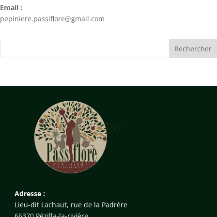
Email :
pepiniere.passiflore@gmail.com
Adresse :
Lieu-dit Lachaut, rue de la Padrère
66370 Pézilla-la-rivière