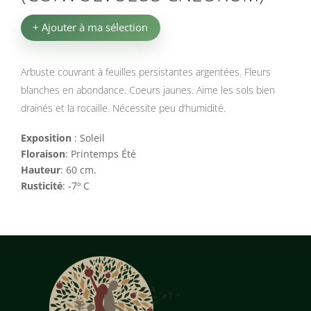
+ Ajouter à ma sélection
Arbuste couvrant à feuilles persistantes argentées. Fleurs
blanches en abondance. Coeurs jaunes. Aime les sols bien
drainés et la rocaille. Nécessite peu d’humidité.
Exposition
:
Soleil
Floraison
:
Printemps Été
Hauteur
:
60 cm.
Rusticité
:
-7º C