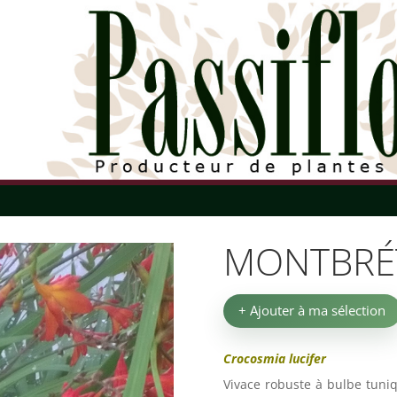
MONTBRÉTI
+ Ajouter à ma sélection
Crocosmia lucifer
Vivace robuste à bulbe tuniqu