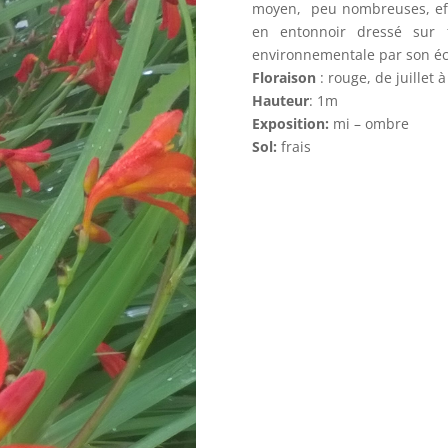
moyen, peu nombreuses, effi
en entonnoir dressé sur t
environnementale par son écl
Floraison
: rouge, de
juillet 
Hauteur
: 1m
Exposition:
mi – ombre
Sol:
frais