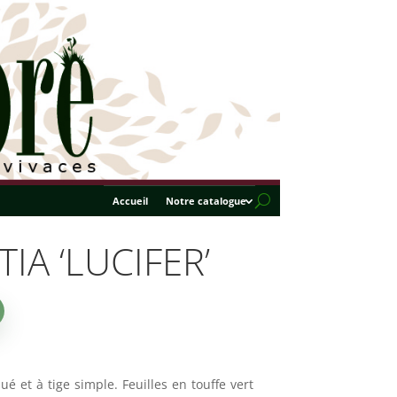
Accueil
Notre catalogue
A ‘LUCIFER’
é et à tige simple. Feuilles en touffe vert