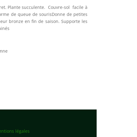
ret. Plante succulente. Couvre-sol facile à
 forme de queue de sourisDonne de petites
uleur bronze en fin de saison. Supporte les
ainés
omne
ntions légales