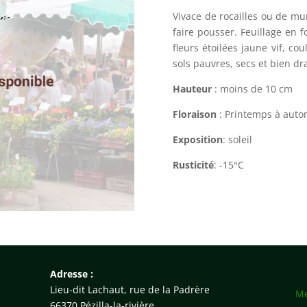
Vivace de rocailles ou de mu
faire pousser. Feuillage en
fleurs étoilées jaune vif, co
sols pauvres, secs et bien dr
Hauteur
:
moins de 10 cm
Floraison
:
Printemps à aut
Exposition
: soleil
Rusticité
: -15°C
Adresse :
Lieu-dit Lachaut, rue de la Padrère
Me
66370 Pézilla-la-rivière