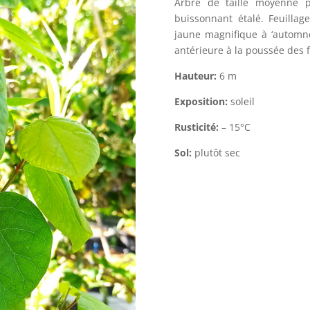
Arbre de taille moyenne p
buissonnant étalé. Feuilla
jaune magnifique à ‘automne
antérieure à la poussée des 
Hauteur:
6 m
Exposition:
soleil
Rusticité:
– 15°C
Sol:
plutôt sec