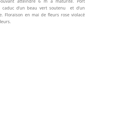
ouvant atteindre 6 m à maturité. Port
ge caduc d’un beau vert soutenu et d’un
. Floraison en mai de fleurs rose violacé
fleurs.