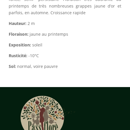
printemps de très nombreuses grappes jaune d’or et
parfois, en automne. Croissance rapide
Hauteur:
2 m
Floraison:
jaune au printemps
Exposition:
soleil
Rusticité:
-10°C
Sol:
normal, voire pauvre