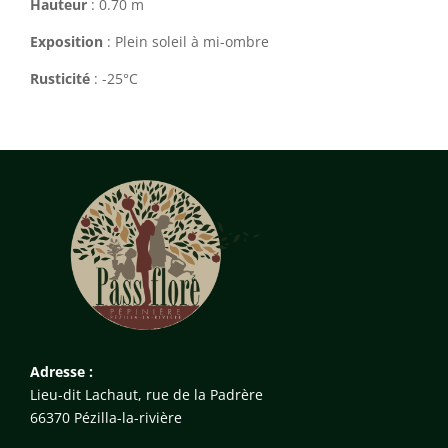
Hauteur
: 0.70 m
Exposition
: Plein soleil à mi-ombre
Rusticité
: -25°C
Adresse :
Lieu-dit Lachaut, rue de la Padrère
66370 Pézilla-la-rivière