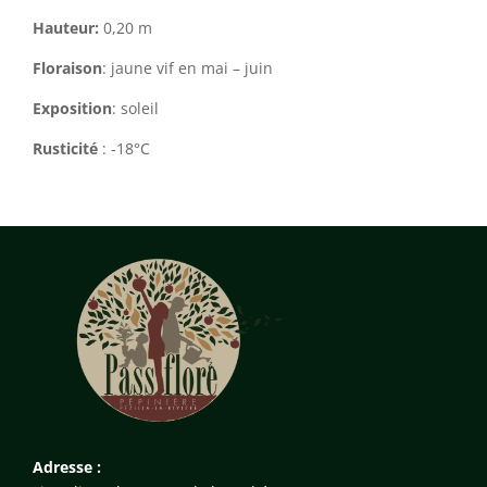
Hauteur:
0,20 m
Floraison
: jaune vif en mai – juin
Exposition
: soleil
Rusticité
: -18°C
Adresse :