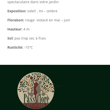
spectaculaire dans votre jardin
Exposition:
soleil , mi – ombre
Floraison:
rouge violacé en mai – juin
Hauteur:
4 m
Sol:
pas trop sec à frais
Rusticité:
-15°C