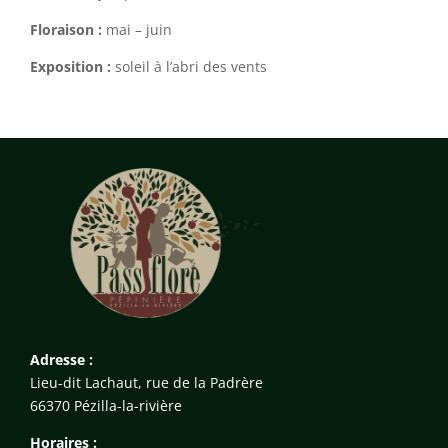
Floraison :
mai – juin
Exposition :
soleil à l’abri des vents
Adresse :
Lieu-dit Lachaut, rue de la Padrère
66370 Pézilla-la-rivière
Horaires :