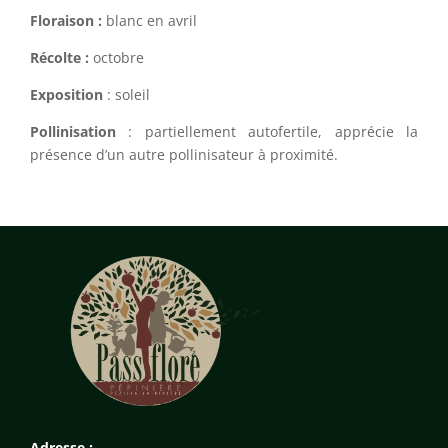
Floraison :
blanc en avril
Récolte :
octobre
Exposition
: soleil
Pollinisation
: partiellement autofertile, apprécie la
présence d’un autre pollinisateur à proximité.
Adresse :