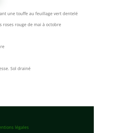
nt une touffe au feuillage vert dentelé
 roses rouge de mai à octobre
bre
esse. Sol drainé
ntions légales