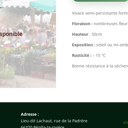
Vivace semi-persistante forma
Floraison :
nombreuses fleurs
Hauteur
: 50cm
Exposition :
soleil ou mi-om
Rusticité :
– 15 °C
Bonne résistance à la sécher
Adresse :
Lieu-dit Lachaut, rue de la Padrère
Me
66370 Pézilla-la-rivière