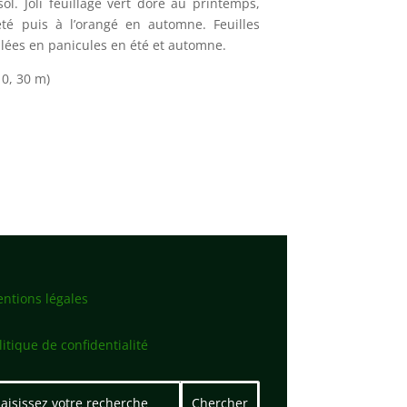
ol. Joli feuillage vert doré au printemps,
té puis à l’orangé en automne. Feuilles
oilées en panicules en été et automne.
 0, 30 m)
ntions légales
litique de confidentialité