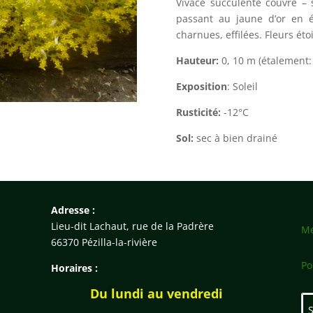
Vivace succulente couvre – s
passant au jaune d’or en é
charnues, effilées. Fleurs ét
Hauteur:
0, 10 m (étalement:
Exposition
: Soleil
Rusticité:
-12°C
Sol:
sec à bien drainé
Adresse :
Lieu-dit Lachaut, rue de la Padrère
Me
66370 Pézilla-la-rivière
Po
Horaires :
Du lundi au vendredi