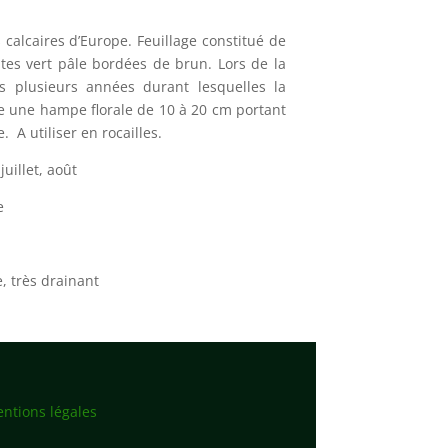
calcaires d’Europe. Feuillage constitué de
ntes vert pâle bordées de brun. Lors de la
ès plusieurs années durant lesquelles la
ppe une hampe florale de 10 à 20 cm portant
. A utiliser en rocailles.
juillet, août
e
e, très drainant
ntions légales