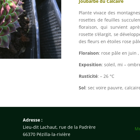
Joubarbe du Calcaire
Plante vivace des montagnes 
rosettes de feuilles succule
floraison, qui survient apr
rosette s’élargit, se dévelo
des fleurs en étoiles rose pâle
Floraison
: rose pâle en juin , 
Exposition
: soleil, mi – ombr
Rusticité
: – 26 °C
Sol
: sec voire pauvre, calcair
Adresse :
Lieu-dit Lachaut, rue de la Padrère
Me
66370 Pézilla-la-rivière