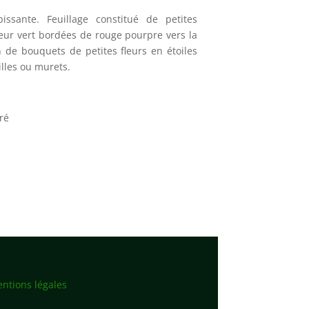
ssante. Feuillage constitué de petites
eur vert bordées de rouge pourpre vers la
on de bouquets de petites fleurs en étoiles
illes ou murets.
pré
ntions légales