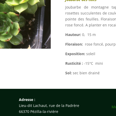
Joubarbe de montagne tapi
rosettes succulentes de coul
pointe des feuilles. Florais
rose foncé. A planter en roca
Hauteur:
0, 15 m
Floraison:
rose foncé, pour
Exposition:
soleil
Rusticité :
-15°C mini
Sol:
sec bien drainé
Adresse :
Lieu-dit Lachaut, rue de la Padrère
Me
66370 Pézilla-la-rivière