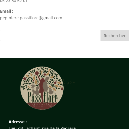
06 23 50 62 01
Email :
pepiniere.passiflore@gmail.com
Adresse :
Lieu-dit Lachaut, rue de la Padrère