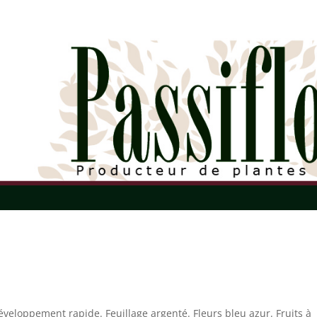
veloppement rapide. Feuillage argenté. Fleurs bleu azur. Fruits à