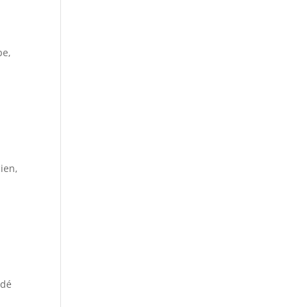
pe,
ien,
odé