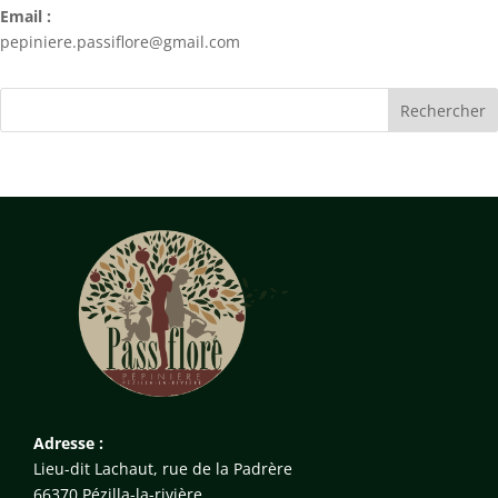
Email :
pepiniere.passiflore@gmail.com
Adresse :
Lieu-dit Lachaut, rue de la Padrère
66370 Pézilla-la-rivière