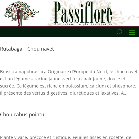
Rutabaga – Chou navet
Brassica napobrassica Originaire d’Europe du Nord, le chou navet
est un légume – racine jaune -vert à la chair jaune, douce et
sucrée. Ce légume est riche en potassium, calcium et phosphore.
Il présente des vertus digestives, diurétiques et laxatives. A...
Chou cabus pointu
Plante vivace, précoce et rustique. Feuilles lisses en rosette, de