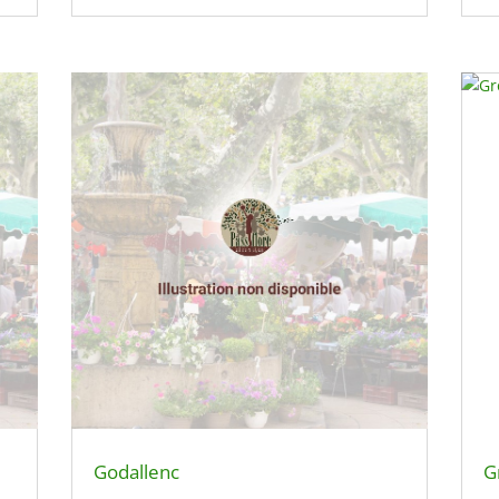
Godallenc
G