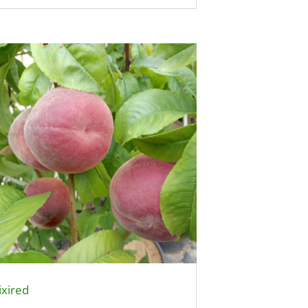
ixired