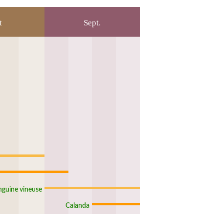
t
Sept.
nguine vineuse
Calanda