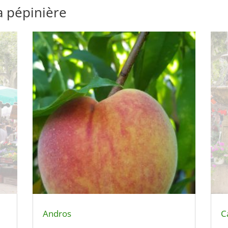
a pépinière
Andros
C