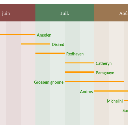
juin
Juil.
Aoû
Amsden
Dixired
Redhaven
Catheryn
Paraguayo
Grossemignonne
Andros
Michelini
Sa